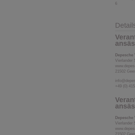
6
Detail
Verant
ansäs
Depesche 
Vierlander 
www.depes
21502 Gee
info@depe
+49 (0) 41
Verant
ansäs
Depesche 
Vierlander 
www.depes
21502 Gee