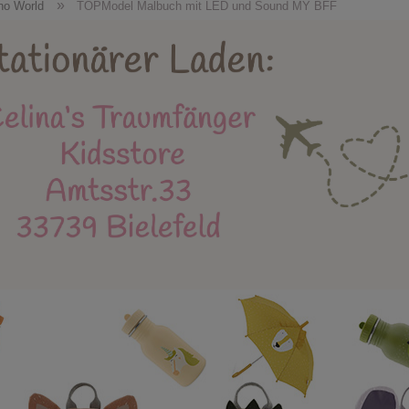
Holzspielzeug
Kidsstore
X-MAS
Bäl
»
no World
TOPModel Malbuch mit LED und Sound MY BFF
eue Produkte
Stapelstein
Einschulung
Mu
Instagram