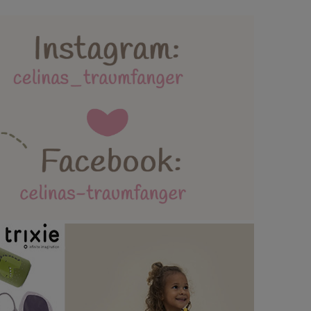
lebäder und Spielmatten
ttertag / Vatertag
AGB / Datenschutz