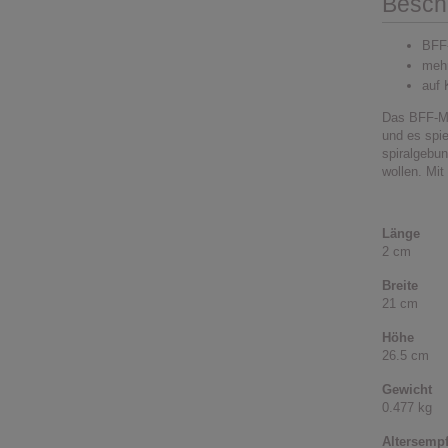
Besch
BFF-
mehr
auf 
Das BFF-Ma
und es spi
spiralgebu
wollen. Mit
Länge
2 cm
Breite
21 cm
Höhe
26.5 cm
Gewicht
0.477 kg
Altersemp