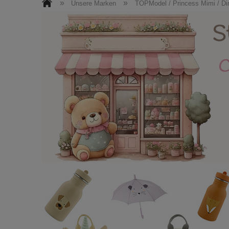
Roller + Helme
Kinderzimmermöbel
»
»
Unsere Marken
TOPModel / Princess Mimi / Di
Puppen / Kuscheltiere
Ostern
N
Facebook
Kontakt / Impressum