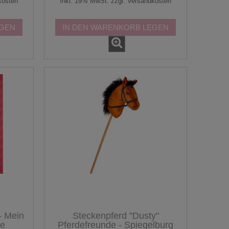
kosten
Inkl. 19% MwSt. zzgl. Versandkosten
EGEN
IN DEN WARENKORB LEGEN
- Mein
Steckenpferd "Dusty"
ie
Pferdefreunde - Spiegelburg