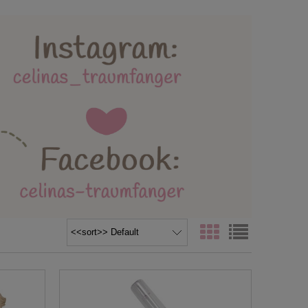
lebäder und Spielmatten
ttertag / Vatertag
AGB / Datenschutz