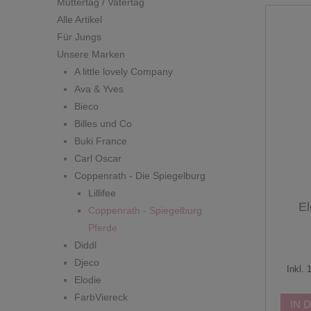
Muttertag / Vatertag
Alle Artikel
Für Jungs
Unsere Marken
A little lovely Company
Ava & Yves
Bieco
Billes und Co
Buki France
Carl Oscar
Coppenrath - Die Spiegelburg
Lillifee
El
Coppenrath - Spiegelburg
Pferde
Diddl
Djeco
Inkl.
Elodie
FarbViereck
IN 