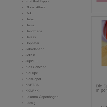
Find that Hippo
Global Affairs
Goki
Haba
Hama
Handmade
Heless
Hoppstar
Jabadabado
Jollein
Jupiduu
Kids Concept
KidLupe
KidsDepot
KNETÄ®
Die S
in po
KKNEKKI
Lalarma Copenhagen
Lässig