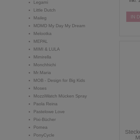
Inkl.
Legami
Little Dutch
IN 
Maileg
MDMD My Day My Dream
Melootka
MEPAL
MIMI & LULA
Mimirella
Monchhichi
Mr.Maria
MOB - Design for Big Kids
Moses
MozziWatch Mücken Spray
Paola Reina
Pastelowe Love
Pixi-Bücher
Pomea
Steck
PonyCycle
M