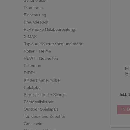
Seifenblasen
Dino Fans
Einschulung
Freundebuch
PLAYmake Holzbearbeitung
X-MAS
Jupiduu Holzrutschen und mehr
Roller + Helme
NEW ! - Neuheiten
Pokemon
Ei
DIDDL
Ei
Kinderzimmermöbel
Holzliebe
Inkl.
Startklar für die Schule
Personalisierbar
IN 
Outdoor Spielspaß
Toniebox und Zubehör
Gutschein