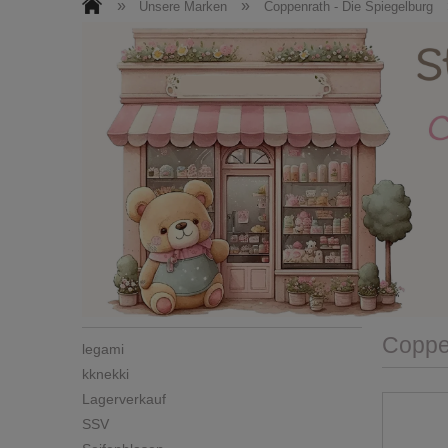
Roller + Helme
Kinderzimmermöbel
»
»
Unsere Marken
Coppenrath - Die Spiegelburg
Puppen / Kuscheltiere
Ostern
N
Facebook
Kontakt / Impressum
Coppen
legami
kknekki
Lagerverkauf
SSV