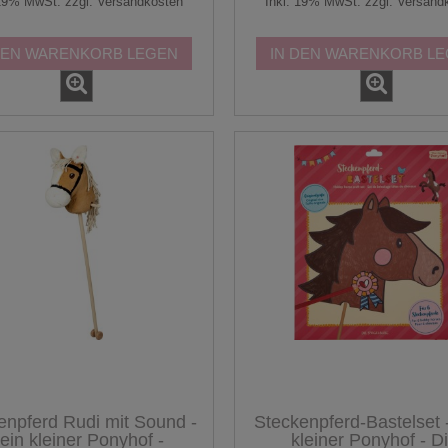
 19% MwSt. zzgl. Versandkosten
Inkl. 19% MwSt. zzgl. Versand
DEN WARENKORB LEGEN
IN DEN WARENKORB L
enpferd Rudi mit Sound -
Steckenpferd-Bastelset 
ein kleiner Ponyhof -
kleiner Ponyhof - D