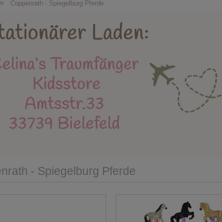
Holzspielzeug
Kidsstore
X-MAS
Bäl
»
Coppenrath - Spiegelburg Pferde
eue Produkte
Stapelstein
Einschulung
Mu
Instagram
rath - Spiegelburg Pferde