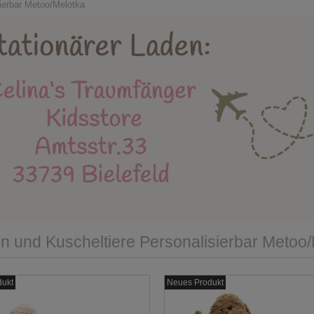
Holzspielzeug
Kidsstore
X-MAS
Bäl
ierbar Metoo/Melotka
eue Produkte
Stapelstein
Einschulung
Mu
Instagram
 und Kuscheltiere Personalisierbar Metoo
dukt
Neues Produkt