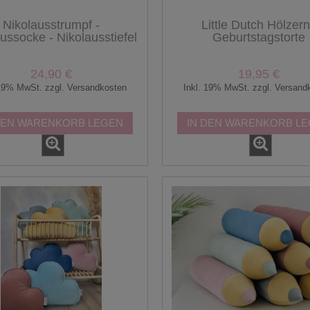
Nikolausstrumpf -
Little Dutch Hölzer
ussocke - Nikolausstiefel
Geburtstagstorte
 Weihnachtsstrumpf -
Geburtstagskuchen B
Personalisierbar
24,90 €
19,95 €
 19% MwSt. zzgl. Versandkosten
Inkl. 19% MwSt. zzgl. Versand
DEN WARENKORB LEGEN
IN DEN WARENKORB L