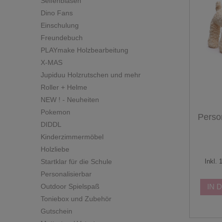
Seifenblasen
Dino Fans
Einschulung
Freundebuch
PLAYmake Holzbearbeitung
X-MAS
Jupiduu Holzrutschen und mehr
Roller + Helme
NEW ! - Neuheiten
Pokemon
Person
DIDDL
Kinderzimmermöbel
Holzliebe
Inkl.
Startklar für die Schule
Personalisierbar
IN 
Outdoor Spielspaß
Toniebox und Zubehör
Gutschein