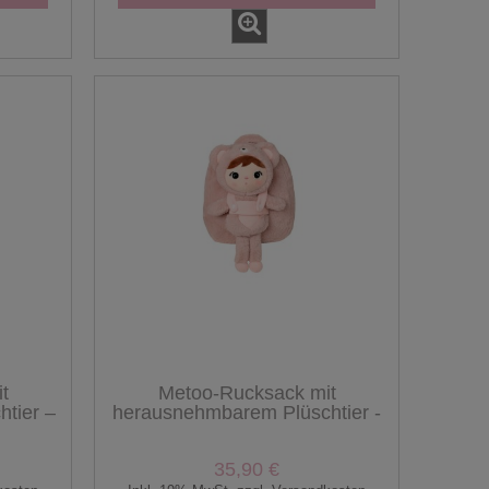
t
Metoo-Rucksack mit
tier –
herausnehmbarem Plüschtier -
Rosa Bär
35,90 €