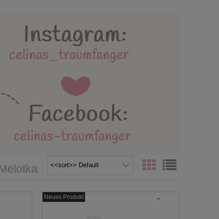
lebäder und Spielmatten
ttertag / Vatertag
AGB / Datenschutz
/Melotka
Neues Produkt