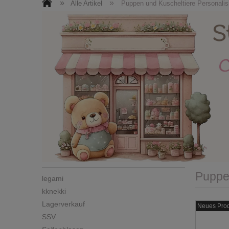
Roller + Helme
Kinderzimmermöbel
»
»
Alle Artikel
Puppen und Kuscheltiere Personalis
Puppen / Kuscheltiere
Ostern
N
Facebook
Kontakt / Impressum
Puppen
legami
kknekki
Lagerverkauf
Neues Pro
SSV