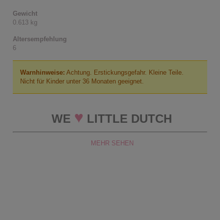
Gewicht
0.613 kg
Altersempfehlung
6
Warnhinweise:
Achtung. Erstickungsgefahr. Kleine Teile.
Nicht für Kinder unter 36 Monaten geeignet.
♥
WE
LITTLE DUTCH
MEHR SEHEN