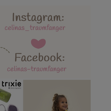
lebäder und Spielmatten
ttertag / Vatertag
AGB / Datenschutz