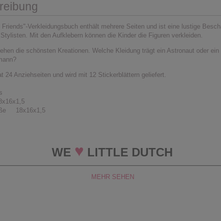
reibung
Friends"-Verkleidungsbuch enthält mehrere Seiten und ist eine lustige Beschä
tylisten. Mit den Aufklebern können die Kinder die Figuren verkleiden.
ehen die schönsten Kreationen. Welche Kleidung trägt ein Astronaut oder ein
mann?
t 24 Anziehseiten und wird mit 12 Stickerblättern geliefert.
s
x16x1,5
öße 18x16x1,5
♥
WE
LITTLE DUTCH
MEHR SEHEN