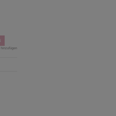
n
N
 hinzufügen