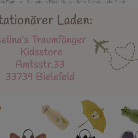
Holzspielzeug
Kidsstore
X-MAS
Bäl
»
ittle Farm
Stickerbuch Dress Me Up - Jim & Friends - Little Dutch
eue Produkte
Stapelstein
Einschulung
Mu
Instagram