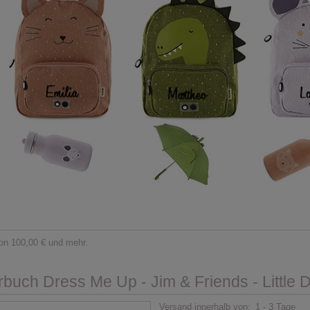
on 100,00 € und mehr.
rbuch Dress Me Up - Jim & Friends - Little 
Versand innerhalb von:
1 - 3 Tage