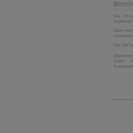
Besch
Das "Jim & 
angehende S
Dabei entst
Feuerwehr
Das Heft ha
Allgemeine
Größe 18
Produktgr