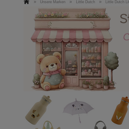
Roller + Helme
Kinderzimmermöbel
»
»
»
Unsere Marken
Little Dutch
Little Dutch L
Puppen / Kuscheltiere
Ostern
N
Facebook
Kontakt / Impressum