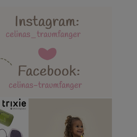
lebäder und Spielmatten
ttertag / Vatertag
AGB / Datenschutz