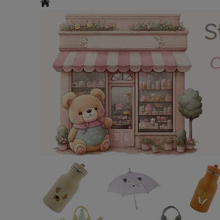
Roller + Helme
Kinderzimmermöbel
Puppen / Kuscheltiere
Ostern
N
Facebook
Kontakt / Impressum