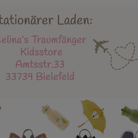
Holzspielzeug
Kidsstore
X-MAS
Bäl
eue Produkte
Stapelstein
Einschulung
Mu
Instagram