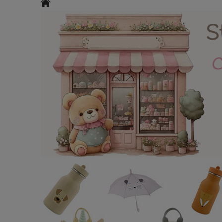
Roller + Helme
Kinderzimmermöbel
Puppen / Kuscheltiere
Ostern
N
Facebook
Kontakt / Impressum