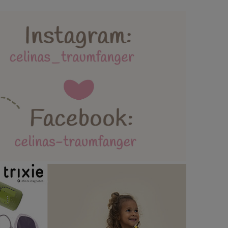
lebäder und Spielmatten
ttertag / Vatertag
AGB / Datenschutz