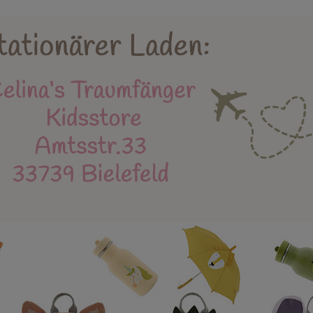
Holzspielzeug
Kidsstore
X-MAS
Bäl
eue Produkte
Stapelstein
Einschulung
Mu
Instagram