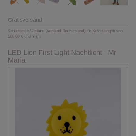
Gratisversand
Kostenloser Versand (Versand Deutschland) für Bestellungen von
100,00 € und mehr.
LED Lion First Light Nachtlicht - Mr
Maria