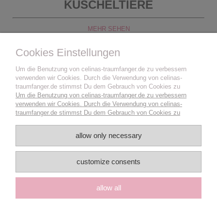
KUSCHELTIERE
MEHR SEHEN
Cookies Einstellungen
Um die Benutzung von celinas-traumfanger.de zu verbessern
verwenden wir Cookies. Durch die Verwendung von celinas-
traumfanger.de stimmst Du dem Gebrauch von Cookies zu
Um die Benutzung von celinas-traumfanger.de zu verbessern
verwenden wir Cookies. Durch die Verwendung von celinas-
traumfanger.de stimmst Du dem Gebrauch von Cookies zu
allow only necessary
customize consents
MEHR ÜBER...
allow all
KIDSSTORE
www.celinas-traumfanger.de