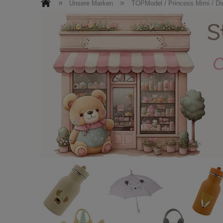
Roller + Helme
Kinderzimmermöbel
»
»
Unsere Marken
TOPModel / Princess Mimi / Di
Puppen / Kuscheltiere
Ostern
N
Facebook
Kontakt / Impressum