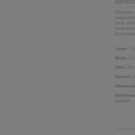
Besch
Die saurier
megacooles 
mit je 18 Bu
einem klei
Einschieben
Länge:
7.5
Breite:
13 
Höhe:
20 
Gewicht:
0
Altersemp
Warnhinwe
geeignet.