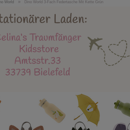
Holzspielzeug
Kidsstore
X-MAS
Bäl
»
no World
Dino World 3-Fach Federtasche Mit Kette Grün
eue Produkte
Stapelstein
Einschulung
Mu
Instagram