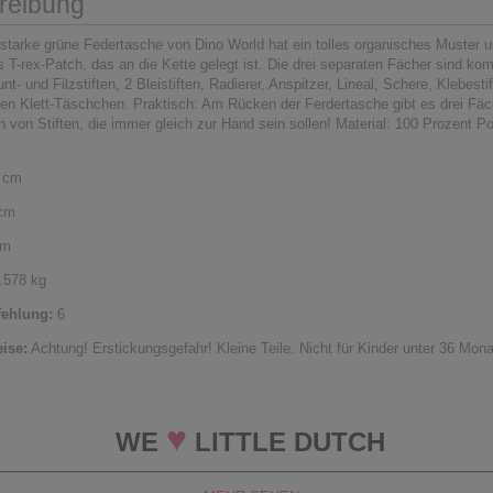
reibung
-starke grüne Federtasche von Dino World hat ein tolles organisches Muster u
T-rex-Patch, das an die Kette gelegt ist. Die drei separaten Fächer sind komp
nt- und Filzstiften, 2 Bleistiften, Radierer, Anspitzer, Lineal, Schere, Klebesti
nen Klett-Täschchen. Praktisch: Am Rücken der Ferdertasche gibt es drei Fä
 von Stiften, die immer gleich zur Hand sein sollen! Material: 100 Prozent Po
 cm
cm
cm
.578 kg
fehlung:
6
ise:
Achtung! Erstickungsgefahr! Kleine Teile. Nicht für Kinder unter 36 Mon
♥
WE
LITTLE DUTCH