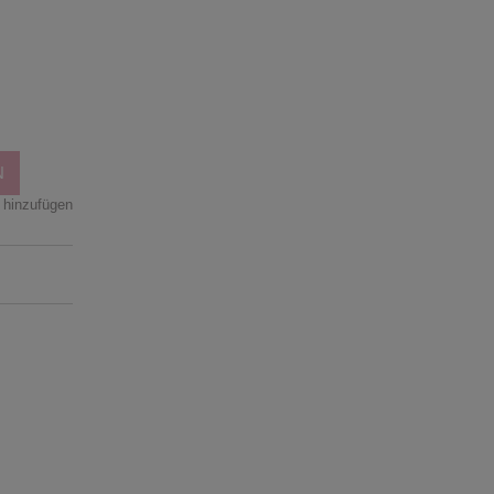
n
N
 hinzufügen