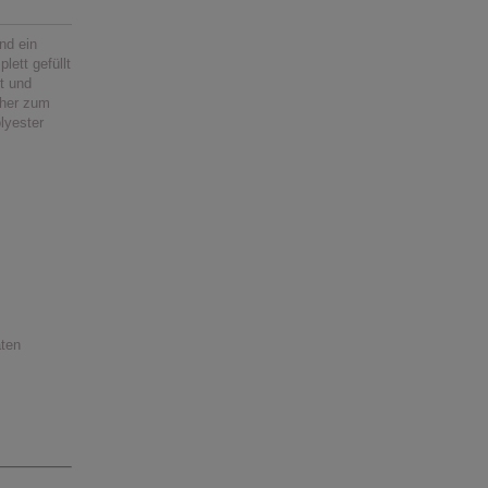
nd ein
lett gefüllt
ft und
cher zum
lyester
aten