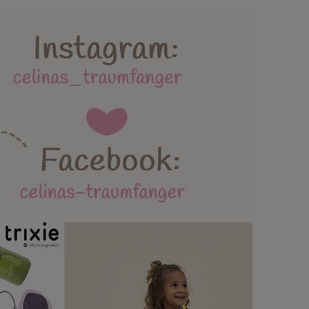
lebäder und Spielmatten
ttertag / Vatertag
AGB / Datenschutz