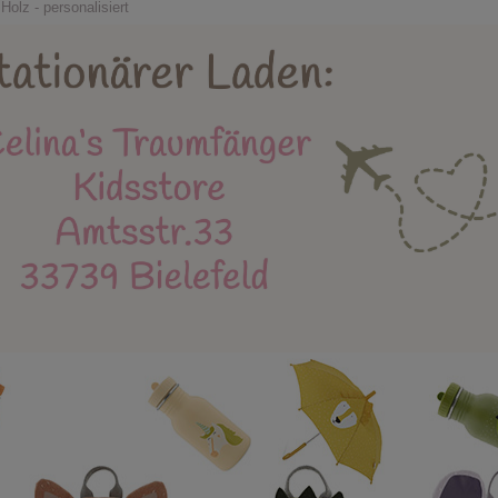
Holzspielzeug
Kidsstore
X-MAS
Bäl
lz - personalisiert
eue Produkte
Stapelstein
Einschulung
Mu
Instagram