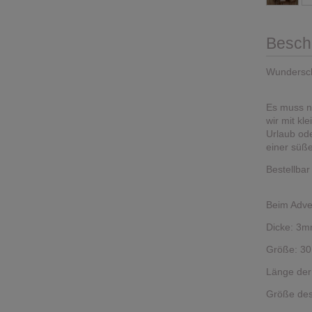
Besch
Wundersch
Es muss n
wir mit kl
Urlaub ode
einer süß
Bestellba
Beim Adve
Dicke: 3
Größe: 30
Länge der
Größe des 