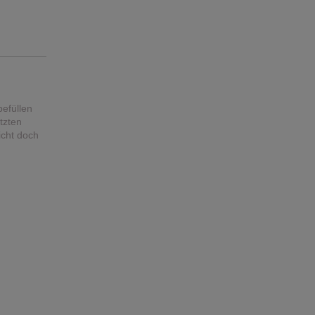
efüllen
tzten
icht doch