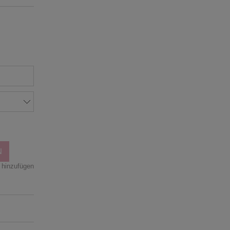
n
N
 hinzufügen