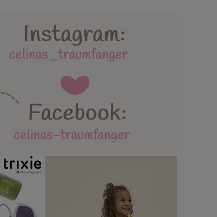
lebäder und Spielmatten
ttertag / Vatertag
AGB / Datenschutz