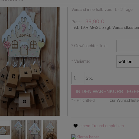
Versand innerhalb von:
1 - 3 Tage
39,90 €
Preis:
Inkl. 19% MwSt. zzgl. Versandkoste
*
Gewünschter Text:
*
Variante:
Stk.
IN DEN WARENKORB LEGE
*
- Pflichtfeld
zur Wunschliste
einem Freund empfehlen