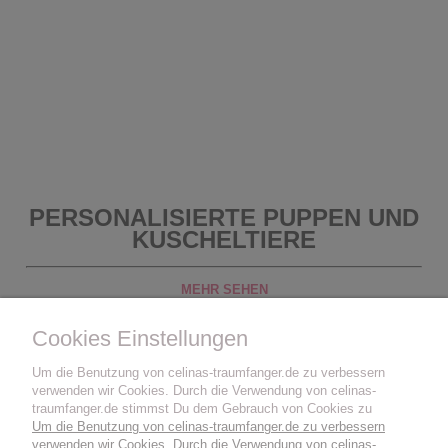
PERSONALISIERTE PUPPEN UND
KUSCHELTIERE
MEHR SEHEN
Cookies Einstellungen
Um die Benutzung von celinas-traumfanger.de zu verbessern
verwenden wir Cookies. Durch die Verwendung von celinas-
traumfanger.de stimmst Du dem Gebrauch von Cookies zu
Um die Benutzung von celinas-traumfanger.de zu verbessern
verwenden wir Cookies. Durch die Verwendung von celinas-