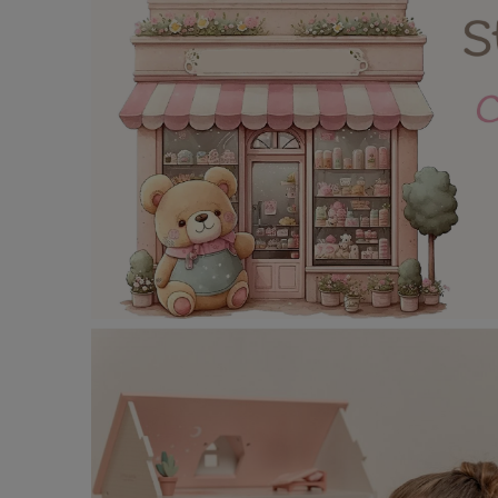
Roller + Helme
Kinderzimmermöbel
Puppen / Kuscheltiere
Ostern
N
Facebook
Kontakt / Impressum