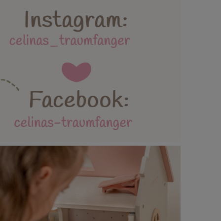
lebäder und Spielmatten
ttertag / Vatertag
AGB / Datenschutz