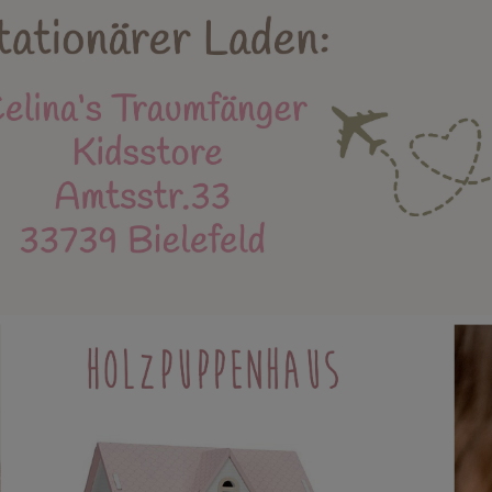
Holzspielzeug
Kidsstore
X-MAS
Bäl
eue Produkte
Stapelstein
Einschulung
Mu
Instagram