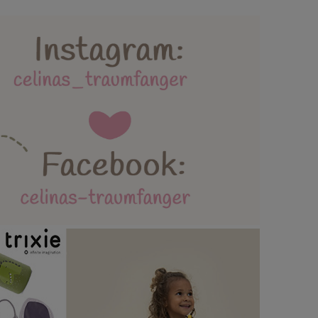
lebäder und Spielmatten
ttertag / Vatertag
AGB / Datenschutz