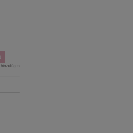
n
N
 hinzufügen