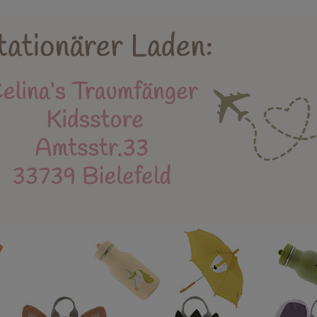
Holzspielzeug
Kidsstore
X-MAS
Bäl
eue Produkte
Stapelstein
Einschulung
Mu
Instagram