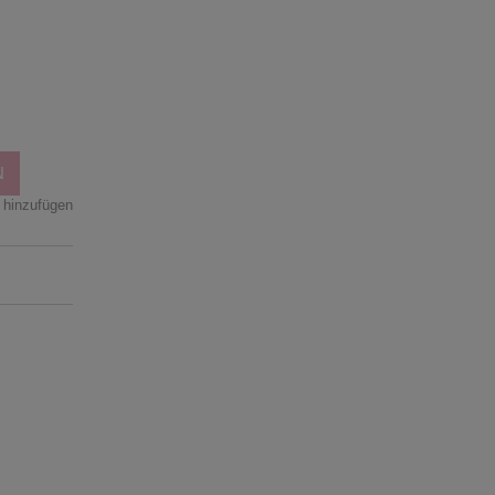
n
N
 hinzufügen