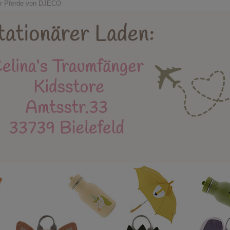
Holzspielzeug
Kidsstore
X-MAS
Bäl
er Pferde von DJECO
eue Produkte
Stapelstein
Einschulung
Mu
Instagram