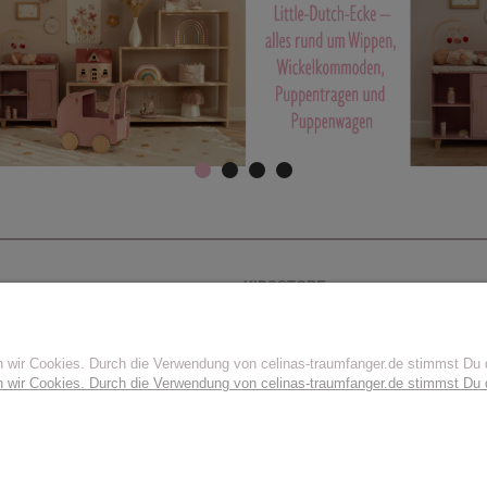
KIDSSTORE
Kidsstore - Ladengeschäft
n wir Cookies. Durch die Verwendung von celinas-traumfanger.de stimmst D
n wir Cookies. Durch die Verwendung von celinas-traumfanger.de stimmst D