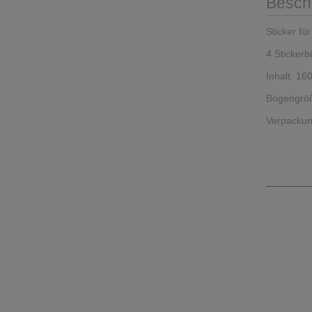
Besch
Sticker f
4 Stickerb
Inhalt: 160
Bogengröß
Verpackun