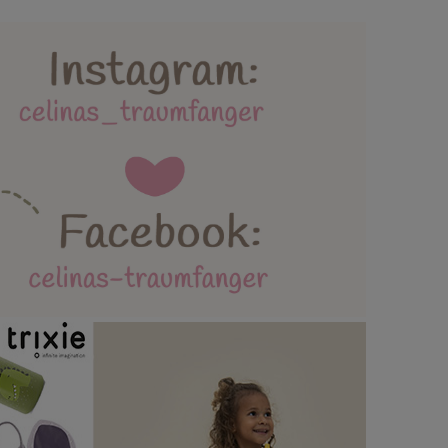
lebäder und Spielmatten
ttertag / Vatertag
AGB / Datenschutz