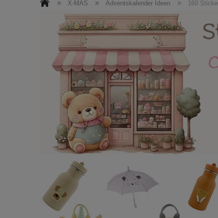
Roller + Helme
Kinderzimmermöbel
»
»
»
X-MAS
Adventskalender Ideen
160 Stick
Puppen / Kuscheltiere
Ostern
N
Facebook
Kontakt / Impressum