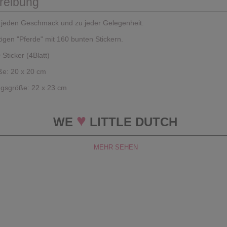
reibung
ür jeden Geschmack und zu jeder Gelegenheit.
ögen "Pferde" mit 160 bunten Stickern.
 Sticker (4Blatt)
e: 20 x 20 cm
gsgröße: 22 x 23 cm
♥
WE
LITTLE DUTCH
MEHR SEHEN